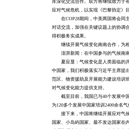
库深化交流合作。双方将继续致力于
应对气候危机，以实现《巴黎协定》
在COP28期间，中美两国将会
对话交流，加强在关键议题上的协调合
得积极务实成果。
继续开展气候变化南南合作，为
澎湃新闻：在中国参与的气候南
夏应显：气候变化是人类面临的
中国家，我们积极落实习近平主席提出
范区、物资援助及开展能力建设培训
对气候变化能力提供支持。
截至目前，我国已与40个发展中
为120多个发展中国家培训2400余
接下来，中国将继续开展应对气
国家、小岛屿国家、最不发达国家在