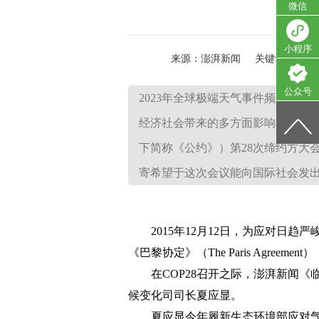
微信
小程序
来源：澎湃新闻
关键词：COP
公众号
2023年全球极端天气事件频发，
经济社会带来的多方面影响和挑战。
下简称《公约》）第28次缔约方大
寄希望于这次会议能向国际社会发
2015年12月12日，为应对日
《巴黎协定》（The Paris Agree
在COP28召开之际，澎湃新闻
候变化司司长夏应显。
夏应显今年履新生态环境部应对