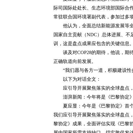
际司国际处处长、生态环境部国际合
常驻联合国环境署副代表，参加过多
他认为，全面总结新能源发展等全
国家自主贡献（NDC）总体进展、不
训，这是盘点成果应包含的关键信息
谈及对COP28的期待，他说，
正确轨道向前发展。
“我们愿与各方一道，积极建设性
以下为对话全文：
应引导开展聚焦落实的全球盘点
澎湃新闻：今年将是《巴黎协定
夏应显：今年是《巴黎协定》首
我们应引导开展聚焦落实的全球盘点
黎协定》成果，全面评估实现《巴黎
展中国家所需支持缺口，切实敦促发