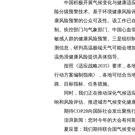
中国积极开展气候变化与健康适
险分级预警技术。基于环境健康风险
康风险预警的公众可及性。该工作已
制。疾控部门与气象部门、中国心血
敏感人群的健康风险预警。三是组织
测信息，研判高温极端天气可能会增
温热浪健康风险提供具体指导。
按照《适应战略2035》要求，
行动方案编制指南》，各地可结合当地
路、目标指标、任务措施。
同时，我们正在推动深化气候适
响和风险评估、推进城市气候变化健
期待COP28向国际社会发出聚
澎湃新闻：您对今年的大会有何
夏应显：我们期待联合国气候变化